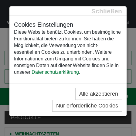
Schließen
Lacknergasse 78
+43/1/470 37 00
office@leso.at
Cookies Einstellungen
Diese Website benützt Cookies, um bestmögliche
Funktionalität bieten zu können. Sie haben die
Möglichkeit, die Verwendung von nicht-
essentiellen Cookies zu unterbinden. Weitere
Informationen zum Umgang mit Cookies und
sonstigen Daten auf dieser Website finden Sie in
unserer
Datenschutzerklärung
.
0
EINKAUFSWAGEN
Alle akzeptieren
Navig
Nur erforderliche Cookies
PRODUKTE
WEIHNACHTSZEITEN