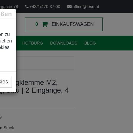
rgasse 78
+43/1/470 37 00
office@leso.at
eßen
0
EINKAUFSWAGEN
en zu
iellen
TUNGEN
HOFBURG
DOWNLOADS
BLOG
okies
MEN
Abzweigklemme M2,
kies
, blau | 2 Eingänge, 4
9
o Stück