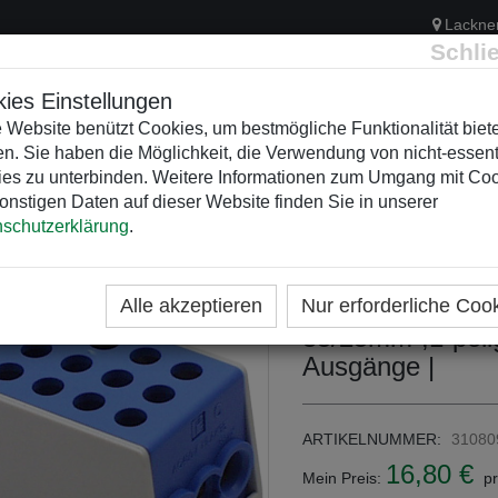
Lackne
Schli
ies Einstellungen
 Website benützt Cookies, um bestmögliche Funktionalität biet
n. Sie haben die Möglichkeit, die Verwendung von nicht-essent
ELEKTRIK
KUNSTSTOFFVERTEILER
WEIHNACHTSBELEUCH
es zu unterbinden. Weitere Informationen zum Umgang mit Co
onstigen Daten auf dieser Website finden Sie in unserer
schutzerklärung
.
ME
KATEGORIEN
HAUPTLEITUNGSABZWEIGKLEM
Hauptleitungs-
Alle akzeptieren
Nur erforderliche Coo
35/25mm²,1-polig
Ausgänge |
ARTIKELNUMMER:
31080
16,80 €
Mein Preis:
pr