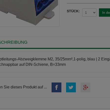
STÜCK:
In d
SCHREIBUNG
tleitungs-Abzweigklemme M2, 35/25mm²,1-polig, blau | 2 Eing
chnappbar auf DIN-Schiene, B=33mm
en Sie dieses Produkt auf ...