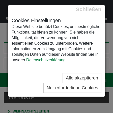
Schließen
Lacknergasse 78
+43/1/470 37 00
office@leso.at
Cookies Einstellungen
Diese Website benützt Cookies, um bestmögliche
Funktionalität bieten zu können. Sie haben die
Möglichkeit, die Verwendung von nicht-
essentiellen Cookies zu unterbinden. Weitere
Informationen zum Umgang mit Cookies und
sonstigen Daten auf dieser Website finden Sie in
unserer
Datenschutzerklärung
.
0
EINKAUFSWAGEN
Alle akzeptieren
Navig
Nur erforderliche Cookies
PRODUKTE
WEIHNACHTSZEITEN