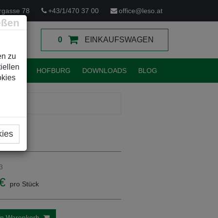
rgasse 78
+43/1/470 37 00
office@leso.at
eßen
0
EINKAUFSWAGEN
en zu
iellen
TUNGEN
HOFBURG
DOWNLOADS
BLOG
okies
kies
3
€
pro Stück
en Warenkorb