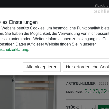
Lackne
Schli
ies Einstellungen
 Website benützt Cookies, um bestmögliche Funktionalität biet
n. Sie haben die Möglichkeit, die Verwendung von nicht-essent
ELEKTRIK
KUNSTSTOFFVERTEILER
WEIHNACHTSBELEUCH
es zu unterbinden. Weitere Informationen zum Umgang mit Co
onstigen Daten auf dieser Website finden Sie in unserer
schutzerklärung
.
ME
KATEGORIEN
HSK803
HSK803-410
Alle akzeptieren
Nur erforderliche Coo
ARTIKELNUMMER:
32651
2.173,32 
Mein Preis:
STÜCK:
In d