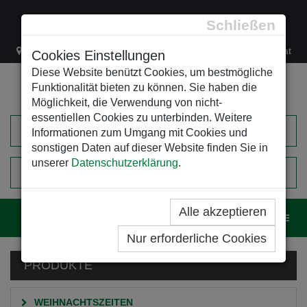
Schließen
Lacknergasse 78
+43/1/470 37 00
office@leso.at
Cookies Einstellungen
Diese Website benützt Cookies, um bestmögliche
Funktionalität bieten zu können. Sie haben die
Möglichkeit, die Verwendung von nicht-
essentiellen Cookies zu unterbinden. Weitere
Informationen zum Umgang mit Cookies und
sonstigen Daten auf dieser Website finden Sie in
unserer
Datenschutzerklärung
.
0
EINKAUFSWAGEN
Alle akzeptieren
Navig
Nur erforderliche Cookies
PRODUKTE
WEIHNACHTSZEITEN