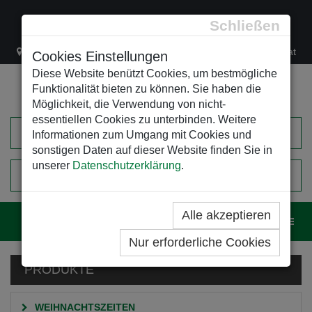
Schließen
Lacknergasse 78
+43/1/470 37 00
office@leso.at
Cookies Einstellungen
Diese Website benützt Cookies, um bestmögliche
Funktionalität bieten zu können. Sie haben die
Möglichkeit, die Verwendung von nicht-
essentiellen Cookies zu unterbinden. Weitere
Informationen zum Umgang mit Cookies und
sonstigen Daten auf dieser Website finden Sie in
unserer
Datenschutzerklärung
.
0
EINKAUFSWAGEN
Alle akzeptieren
Navig
Nur erforderliche Cookies
PRODUKTE
WEIHNACHTSZEITEN