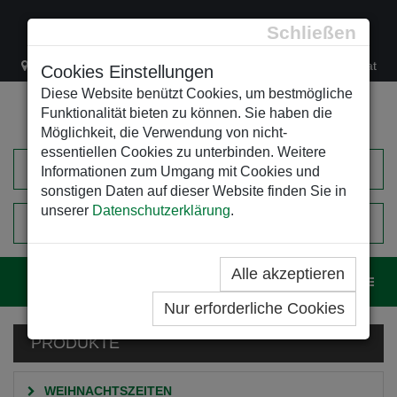
Schließen
Lacknergasse 78
+43/1/470 37 00
office@leso.at
Cookies Einstellungen
Diese Website benützt Cookies, um bestmögliche
Funktionalität bieten zu können. Sie haben die
Möglichkeit, die Verwendung von nicht-
essentiellen Cookies zu unterbinden. Weitere
Informationen zum Umgang mit Cookies und
sonstigen Daten auf dieser Website finden Sie in
unserer
Datenschutzerklärung
.
0
EINKAUFSWAGEN
Alle akzeptieren
Navig
Nur erforderliche Cookies
PRODUKTE
WEIHNACHTSZEITEN