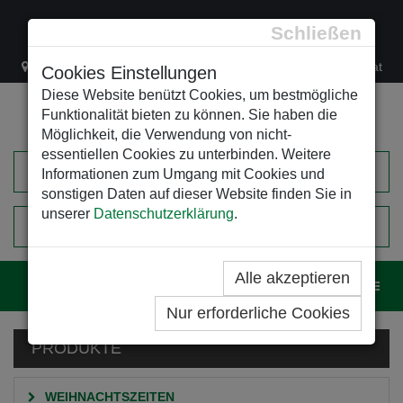
Schließen
Lacknergasse 78
+43/1/470 37 00
office@leso.at
Cookies Einstellungen
Diese Website benützt Cookies, um bestmögliche
Funktionalität bieten zu können. Sie haben die
Möglichkeit, die Verwendung von nicht-
essentiellen Cookies zu unterbinden. Weitere
Informationen zum Umgang mit Cookies und
sonstigen Daten auf dieser Website finden Sie in
unserer
Datenschutzerklärung
.
0
EINKAUFSWAGEN
Alle akzeptieren
Navig
Nur erforderliche Cookies
PRODUKTE
WEIHNACHTSZEITEN