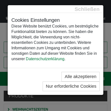
Schließen
Lacknergasse 78
+43/1/470 37 00
office@leso.at
Cookies Einstellungen
Diese Website benützt Cookies, um bestmögliche
Funktionalität bieten zu können. Sie haben die
Möglichkeit, die Verwendung von nicht-
essentiellen Cookies zu unterbinden. Weitere
Informationen zum Umgang mit Cookies und
sonstigen Daten auf dieser Website finden Sie in
unserer
Datenschutzerklärung
.
0
EINKAUFSWAGEN
Alle akzeptieren
Navig
Nur erforderliche Cookies
PRODUKTE
WEIHNACHTSZEITEN