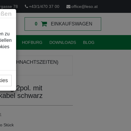
rgasse 78
+43/1/470 37 00
office@leso.at
eßen
0
EINKAUFSWAGEN
en zu
iellen
TUNGEN
HOFBURG
DOWNLOADS
BLOG
okies
R (WEIHNACHTSZEITEN)
kies
ung 2pol. mit
kabel schwarz
1
o Stück