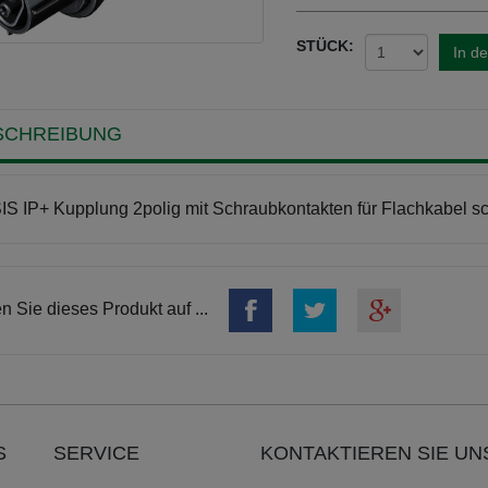
STÜCK:
In d
SCHREIBUNG
S IP+ Kupplung 2polig mit Schraubkontakten für Flachkabel s
en Sie dieses Produkt auf ...
S
SERVICE
KONTAKTIEREN SIE UN