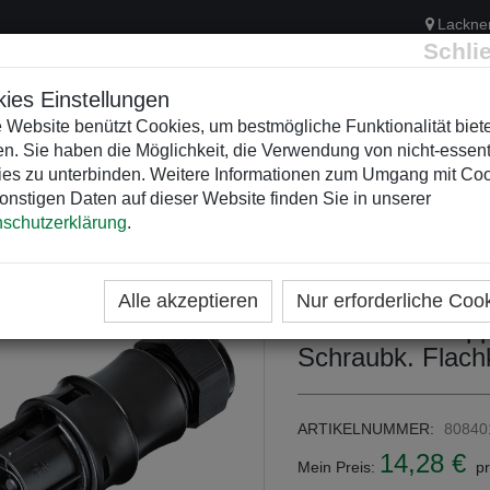
Lackne
Schli
ies Einstellungen
 Website benützt Cookies, um bestmögliche Funktionalität biet
n. Sie haben die Möglichkeit, die Verwendung von nicht-essent
ELEKTRIK
KUNSTSTOFFVERTEILER
WEIHNACHTSBELEUCH
es zu unterbinden. Weitere Informationen zum Umgang mit Co
onstigen Daten auf dieser Website finden Sie in unserer
schutzerklärung
.
ME
KATEGORIEN
WEIHNACHTSZEITEN
ZUBEHÖ
TECKSYSTEM OUTDOOR 2POLIG (RST)
Alle akzeptieren
Nur erforderliche Coo
GESIS IP+ Kuppl
Schraubk. Flach
ARTIKELNUMMER:
80840
14,28 €
Mein Preis:
pr