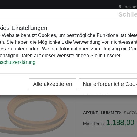
Lackne
Schli
ies Einstellungen
 Website benützt Cookies, um bestmögliche Funktionalität biet
n. Sie haben die Möglichkeit, die Verwendung von nicht-essent
ELEKTRIK
KUNSTSTOFFVERTEILER
WEIHNACHTSBELEUCH
es zu unterbinden. Weitere Informationen zum Umgang mit Co
onstigen Daten auf dieser Website finden Sie in unserer
schutzerklärung
.
ME
KATEGORIEN
LICHTDESIGN
LICHTLINIEN F
Flex Neon Pro L
Alle akzeptieren
Nur erforderliche Coo
zu 10m
ARTIKELNUMMER:
54870
1.188,00 
Mein Preis: