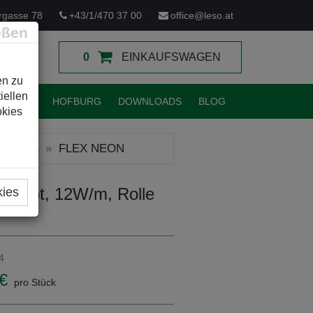
rgasse 78
+43/1/470 37 00
office@leso.at
eßen
0
EINKAUFSWAGEN
en zu
iellen
TUNGEN
HOFBURG
DOWNLOADS
BLOG
okies
LEXIBEL
FLEX NEON
ED rot, 12W/m, Rolle
kies
4
€
pro Stück