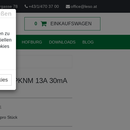
rgasse 78
+43/1/470 37 00
office@leso.at
eßen
0
EINKAUFSWAGEN
en zu
iellen
TUNGEN
HOFBURG
DOWNLOADS
BLOG
okies
R
alter PKNM 13A 30mA
kies
1
pro Stück