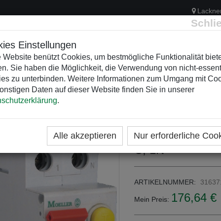
Lackne
Schli
ies Einstellungen
 Website benützt Cookies, um bestmögliche Funktionalität biet
n. Sie haben die Möglichkeit, die Verwendung von nicht-essent
ELEKTRIK
KUNSTSTOFFVERTEILER
WEIHNACHTSBELEUCH
es zu unterbinden. Weitere Informationen zum Umgang mit Co
onstigen Daten auf dieser Website finden Sie in unserer
schutzerklärung
.
ME
KATEGORIEN
FEHLERSTROMSCHUTZSCHALTE
FI/LS Kombisch
Alle akzeptieren
Nur erforderliche Coo
C, 1N
ARTIKELNUMMER:
31637
176,64 €
Mein Preis: