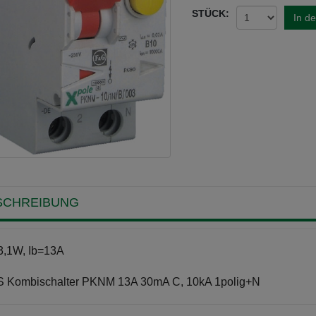
STÜCK:
In d
SCHREIBUNG
3,1W, Ib=13A
S Kombischalter PKNM 13A 30mA C, 10kA 1polig+N