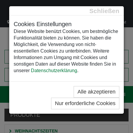
Schließen
Lacknergasse 78
+43/1/470 37 00
office@leso.at
Cookies Einstellungen
Diese Website benützt Cookies, um bestmögliche
Funktionalität bieten zu können. Sie haben die
Möglichkeit, die Verwendung von nicht-
essentiellen Cookies zu unterbinden. Weitere
Informationen zum Umgang mit Cookies und
sonstigen Daten auf dieser Website finden Sie in
unserer
Datenschutzerklärung
.
0
EINKAUFSWAGEN
Alle akzeptieren
Navig
Nur erforderliche Cookies
PRODUKTE
WEIHNACHTSZEITEN