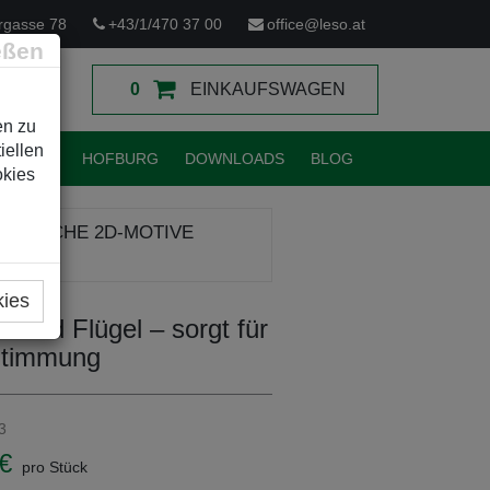
rgasse 78
+43/1/470 37 00
office@leso.at
eßen
0
EINKAUFSWAGEN
en zu
iellen
TUNGEN
HOFBURG
DOWNLOADS
BLOG
okies
CHTLICHE 2D-MOTIVE
kies
n und Flügel – sorgt für
Stimmung
3
€
pro Stück