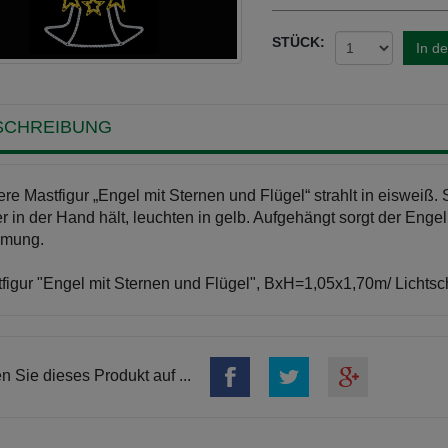
STÜCK:
In d
SCHREIBUNG
re Mastfigur „Engel mit Sternen und Flügel“ strahlt in eisweiß. 
er in der Hand hält, leuchten in gelb. Aufgehängt sorgt der Engel
mmung.
figur "Engel mit Sternen und Flügel", BxH=1,05x1,70m/ Lich
en Sie dieses Produkt auf ...