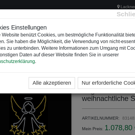
Lackne
Schli
ies Einstellungen
 Website benützt Cookies, um bestmögliche Funktionalität biet
n. Sie haben die Möglichkeit, die Verwendung von nicht-essent
ELEKTRIK
KUNSTSTOFFVERTEILER
WEIHNACHTSBELEUCH
es zu unterbinden. Weitere Informationen zum Umgang mit Co
onstigen Daten auf dieser Website finden Sie in unserer
schutzerklärung
.
ME
KATEGORIEN
WEIHNACHTSZEITEN
WEIHNA
EIHNACHTLICHE MASTMOTIVE 2D
Alle akzeptieren
Nur erforderliche Coo
Engel mit Sterne
weihnachtliche 
ARTIKELNUMMER:
83148
1.078,80 
Mein Preis: