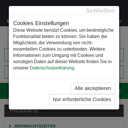
Schließen
Lacknergasse 78
+43/1/470 37 00
office@leso.at
Cookies Einstellungen
Diese Website benützt Cookies, um bestmögliche
Funktionalität bieten zu können. Sie haben die
Möglichkeit, die Verwendung von nicht-
essentiellen Cookies zu unterbinden. Weitere
Informationen zum Umgang mit Cookies und
sonstigen Daten auf dieser Website finden Sie in
unserer
Datenschutzerklärung
.
0
EINKAUFSWAGEN
Alle akzeptieren
Navig
Nur erforderliche Cookies
PRODUKTE
WEIHNACHTSZEITEN