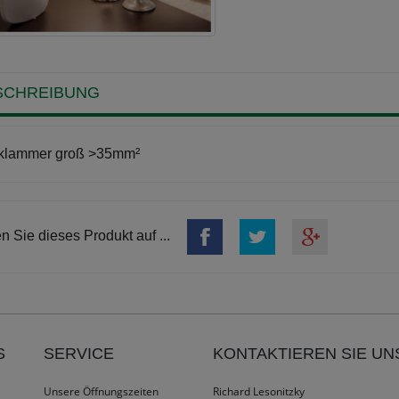
SCHREIBUNG
klammer groß >35mm²
en Sie dieses Produkt auf ...
S
SERVICE
KONTAKTIEREN SIE UN
Unsere Öffnungszeiten
Richard Lesonitzky