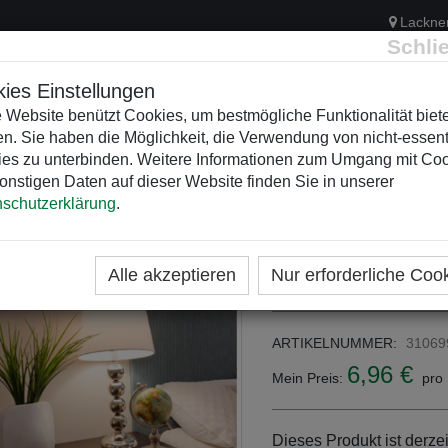
Lackne
Schli
ies Einstellungen
 Website benützt Cookies, um bestmögliche Funktionalität biet
n. Sie haben die Möglichkeit, die Verwendung von nicht-essent
ELEKTRIK
KUNSTSTOFFVERTEILER
WEIHNACHTSBELEUCH
es zu unterbinden. Weitere Informationen zum Umgang mit Co
onstigen Daten auf dieser Website finden Sie in unserer
schutzerklärung
.
ME
KATEGORIEN
REIHENKLEMMEN
Endklammer gr
Alle akzeptieren
Nur erforderliche Coo
ARTIKELNUMMER:
31069
6,96 €
Mein Preis:
pro 
Dieses Produkt ist derzei