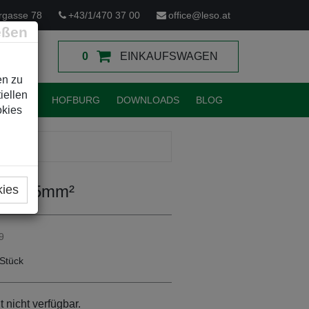
rgasse 78
+43/1/470 37 00
office@leso.at
eßen
0
EINKAUFSWAGEN
en zu
iellen
TUNGEN
HOFBURG
DOWNLOADS
BLOG
okies
oß >35mm²
kies
9
Stück
t nicht verfügbar.