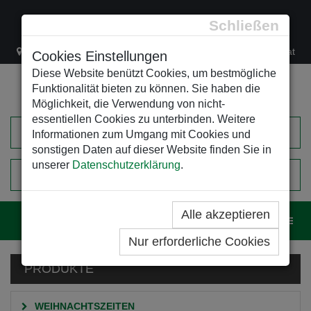
Schließen
Lacknergasse 78
+43/1/470 37 00
office@leso.at
Cookies Einstellungen
Diese Website benützt Cookies, um bestmögliche
Funktionalität bieten zu können. Sie haben die
Möglichkeit, die Verwendung von nicht-
essentiellen Cookies zu unterbinden. Weitere
Informationen zum Umgang mit Cookies und
sonstigen Daten auf dieser Website finden Sie in
unserer
Datenschutzerklärung
.
0
EINKAUFSWAGEN
Alle akzeptieren
Navig
Nur erforderliche Cookies
PRODUKTE
WEIHNACHTSZEITEN