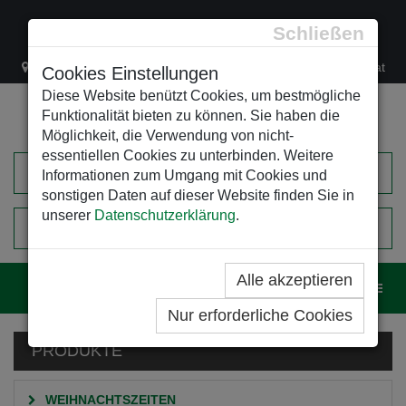
Schließen
Lacknergasse 78
+43/1/470 37 00
office@leso.at
Cookies Einstellungen
Diese Website benützt Cookies, um bestmögliche
Funktionalität bieten zu können. Sie haben die
Möglichkeit, die Verwendung von nicht-
essentiellen Cookies zu unterbinden. Weitere
Informationen zum Umgang mit Cookies und
sonstigen Daten auf dieser Website finden Sie in
unserer
Datenschutzerklärung
.
0
EINKAUFSWAGEN
Alle akzeptieren
Navig
Nur erforderliche Cookies
PRODUKTE
WEIHNACHTSZEITEN