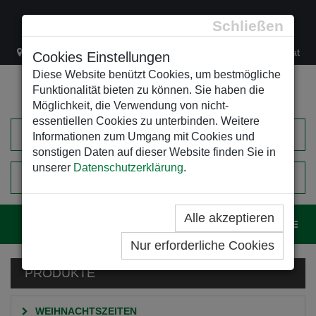
Schließen
Lacknergasse 78
+43/1/470 37 00
office@leso.at
Cookies Einstellungen
Diese Website benützt Cookies, um bestmögliche
Funktionalität bieten zu können. Sie haben die
Möglichkeit, die Verwendung von nicht-
essentiellen Cookies zu unterbinden. Weitere
Informationen zum Umgang mit Cookies und
sonstigen Daten auf dieser Website finden Sie in
unserer
Datenschutzerklärung
.
0
EINKAUFSWAGEN
Alle akzeptieren
Navig
Nur erforderliche Cookies
PRODUKTE
WEIHNACHTSZEITEN