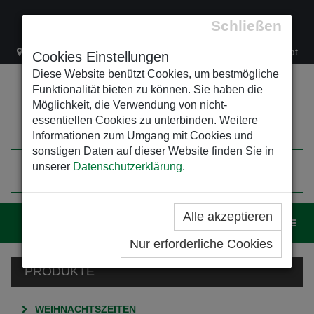
Schließen
Lacknergasse 78
+43/1/470 37 00
office@leso.at
Cookies Einstellungen
Diese Website benützt Cookies, um bestmögliche
Funktionalität bieten zu können. Sie haben die
Möglichkeit, die Verwendung von nicht-
essentiellen Cookies zu unterbinden. Weitere
Informationen zum Umgang mit Cookies und
sonstigen Daten auf dieser Website finden Sie in
unserer
Datenschutzerklärung
.
0
EINKAUFSWAGEN
Alle akzeptieren
Navig
Nur erforderliche Cookies
PRODUKTE
WEIHNACHTSZEITEN