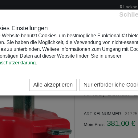
Lackne
Schli
ies Einstellungen
 Website benützt Cookies, um bestmögliche Funktionalität biet
n. Sie haben die Möglichkeit, die Verwendung von nicht-essent
ELEKTRIK
KUNSTSTOFFVERTEILER
WEIHNACHTSBELEUCH
es zu unterbinden. Weitere Informationen zum Umgang mit Co
onstigen Daten auf dieser Website finden Sie in unserer
schutzerklärung
.
ME
KATEGORIEN
DEHNbloc einpol.
Alle akzeptieren
Nur erforderliche Coo
NH00, Ucmax=2
ARTIKELNUMMER:
31725
381,00 €
Mein Preis: