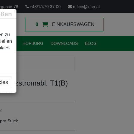
rgasse 78
+43/1/470 37 00
office@leso.at
eßen
0
EINKAUFSWAGEN
en zu
iellen
TUNGEN
HOFBURG
DOWNLOADS
BLOG
okies
 Blitzstromabl. T1(B)
kies
55V
2
pro Stück