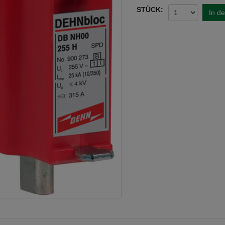
STÜCK:
In d