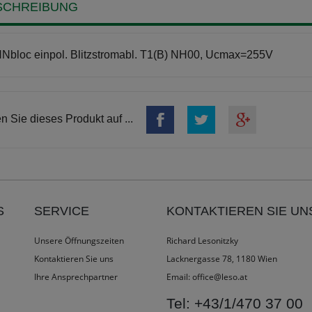
SCHREIBUNG
bloc einpol. Blitzstromabl. T1(B) NH00, Ucmax=255V
en Sie dieses Produkt auf ...
S
SERVICE
KONTAKTIEREN SIE UN
Unsere Öffnungszeiten
Richard Lesonitzky
Kontaktieren Sie uns
Lacknergasse 78, 1180 Wien
Ihre Ansprechpartner
Email:
office@leso.at
Tel:
+43/1/470 37 00