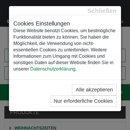
Schließen
Lacknergasse 78
+43/1/470 37 00
office@leso.at
Cookies Einstellungen
Diese Website benützt Cookies, um bestmögliche
Funktionalität bieten zu können. Sie haben die
Möglichkeit, die Verwendung von nicht-
essentiellen Cookies zu unterbinden. Weitere
Informationen zum Umgang mit Cookies und
sonstigen Daten auf dieser Website finden Sie in
unserer
Datenschutzerklärung
.
0
EINKAUFSWAGEN
Alle akzeptieren
Navig
Nur erforderliche Cookies
PRODUKTE
WEIHNACHTSZEITEN