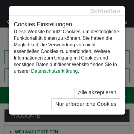
Schließen
Lacknergasse 78
+43/1/470 37 00
office@leso.at
Cookies Einstellungen
Diese Website benützt Cookies, um bestmögliche
Funktionalität bieten zu können. Sie haben die
Möglichkeit, die Verwendung von nicht-
essentiellen Cookies zu unterbinden. Weitere
Informationen zum Umgang mit Cookies und
sonstigen Daten auf dieser Website finden Sie in
unserer
Datenschutzerklärung
.
0
EINKAUFSWAGEN
Alle akzeptieren
Navig
Nur erforderliche Cookies
PRODUKTE
WEIHNACHTSZEITEN