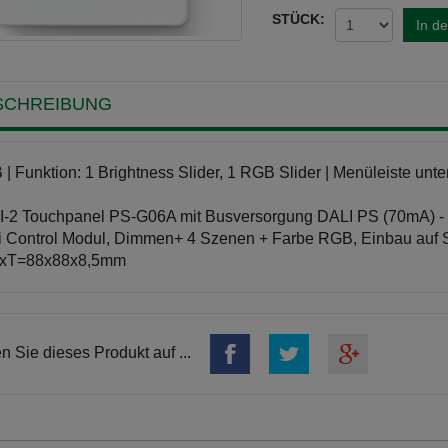
STÜCK:
In d
SCHREIBUNG
| Funktion: 1 Brightness Slider, 1 RGB Slider | Menüleiste unt
-2 Touchpanel PS-G06A mit Busversorgung DALI PS (70mA) - K
i Control Modul, Dimmen+ 4 Szenen + Farbe RGB, Einbau auf S
xT=88x88x8,5mm
en Sie dieses Produkt auf ...