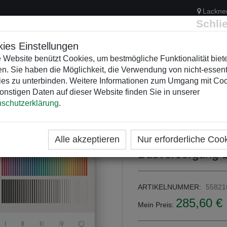
Lackne
Schli
ies Einstellungen
 Website benützt Cookies, um bestmögliche Funktionalität biet
n. Sie haben die Möglichkeit, die Verwendung von nicht-essent
ELEKTRIK
KUNSTSTOFFVERTEILER
WEIHNACHTSBELEUCH
es zu unterbinden. Weitere Informationen zum Umgang mit Co
onstigen Daten auf dieser Website finden Sie in unserer
schutzerklärung
.
ME
KATEGORIEN
LICHTDESIGN
LUNATONE - DA
DALI-2 Touchpa
Alle akzeptieren
Nur erforderliche Coo
Busversorgung 
ARTIKELNUMMER:
55821
285,60 €
Mein Preis: