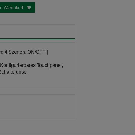
en Warenkorb
en: 4 Szenen, ON/OFF |
onfigurierbares Touchpanel,
chalterdose,