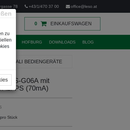
rgasse 78
+43/1/470 37 00
office@leso.at
eßen
0
EINKAUFSWAGEN
en zu
iellen
TUNGEN
HOFBURG
DOWNLOADS
BLOG
okies
LI
DALI BEDIENGERÄTE
nel PS-G06A mit
kies
DALI PS (70mA)
6
pro Stück