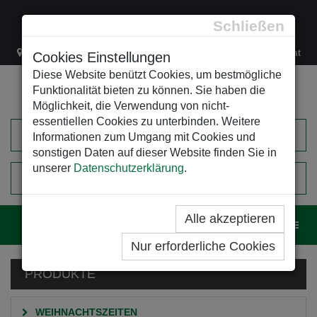
Schließen
Lacknergasse 78
+43/1/470 37 00
office@leso.at
Cookies Einstellungen
Diese Website benützt Cookies, um bestmögliche
Funktionalität bieten zu können. Sie haben die
Möglichkeit, die Verwendung von nicht-
essentiellen Cookies zu unterbinden. Weitere
Informationen zum Umgang mit Cookies und
sonstigen Daten auf dieser Website finden Sie in
unserer
Datenschutzerklärung
.
0
EINKAUFSWAGEN
Alle akzeptieren
Navig
Nur erforderliche Cookies
PRODUKTE
WEIHNACHTSZEITEN