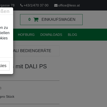
rgasse 78
+43/1/470 37 00
office@leso.at
eßen
0
EINKAUFSWAGEN
en zu
iellen
TUNGEN
HOFBURG
DOWNLOADS
BLOG
okies
LI
DALI BEDIENGERÄTE
el 04 mit DALI PS
kies
8
pro Stück