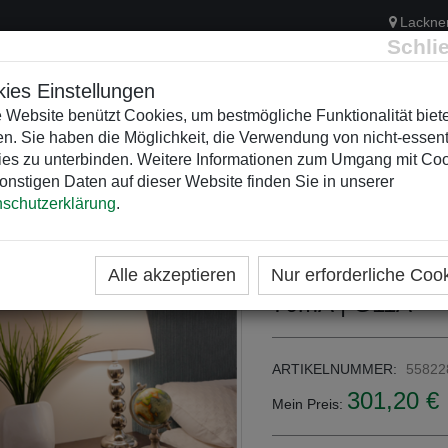
Lackne
Schli
ies Einstellungen
 Website benützt Cookies, um bestmögliche Funktionalität biet
n. Sie haben die Möglichkeit, die Verwendung von nicht-essent
ELEKTRIK
KUNSTSTOFFVERTEILER
WEIHNACHTSBELEUCH
es zu unterbinden. Weitere Informationen zum Umgang mit Co
onstigen Daten auf dieser Website finden Sie in unserer
schutzerklärung
.
ME
KATEGORIEN
LICHTDESIGN
LUNATONE - DA
DALI-2 Touchpan
Alle akzeptieren
Nur erforderliche Coo
70mA | G11A
ARTIKELNUMMER:
55822
301,20 €
Mein Preis: