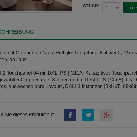
STÜCK:
In d
SCHREIBUNG
tion: 4 Gruppen an / aus, Helligkeitsregelung, Kaltweiß-, Warm
en, an / aus
-2 Touchpanel 04 mit DALI PS | G11A- Kapazitives Touchpanel 
ewählter Gruppen oder Szenen und mit DALI PS (70mA), bis 16 
os, auswechselbare Layouts, DALI-2 Instanzen |BxHxT=88x8
en Sie dieses Produkt auf ...