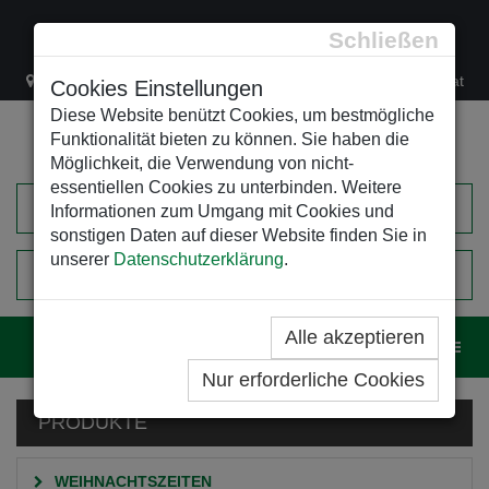
Schließen
Lacknergasse 78
+43/1/470 37 00
office@leso.at
Cookies Einstellungen
Diese Website benützt Cookies, um bestmögliche
Funktionalität bieten zu können. Sie haben die
Möglichkeit, die Verwendung von nicht-
essentiellen Cookies zu unterbinden. Weitere
Informationen zum Umgang mit Cookies und
sonstigen Daten auf dieser Website finden Sie in
unserer
Datenschutzerklärung
.
0
EINKAUFSWAGEN
Alle akzeptieren
Navig
Nur erforderliche Cookies
PRODUKTE
WEIHNACHTSZEITEN