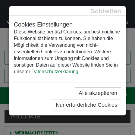
Schließen
Lacknergasse 78
+43/1/470 37 00
office@leso.at
Cookies Einstellungen
Diese Website benützt Cookies, um bestmögliche
Funktionalität bieten zu können. Sie haben die
Möglichkeit, die Verwendung von nicht-
essentiellen Cookies zu unterbinden. Weitere
Informationen zum Umgang mit Cookies und
sonstigen Daten auf dieser Website finden Sie in
unserer
Datenschutzerklärung
.
0
EINKAUFSWAGEN
Alle akzeptieren
Navig
Nur erforderliche Cookies
PRODUKTE
WEIHNACHTSZEITEN