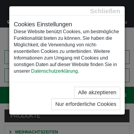
Schließen
Lacknergasse 78
+43/1/470 37 00
office@leso.at
Cookies Einstellungen
Diese Website benützt Cookies, um bestmögliche
Funktionalität bieten zu können. Sie haben die
Möglichkeit, die Verwendung von nicht-
essentiellen Cookies zu unterbinden. Weitere
Informationen zum Umgang mit Cookies und
sonstigen Daten auf dieser Website finden Sie in
unserer
Datenschutzerklärung
.
0
EINKAUFSWAGEN
Alle akzeptieren
Navig
Nur erforderliche Cookies
PRODUKTE
WEIHNACHTSZEITEN