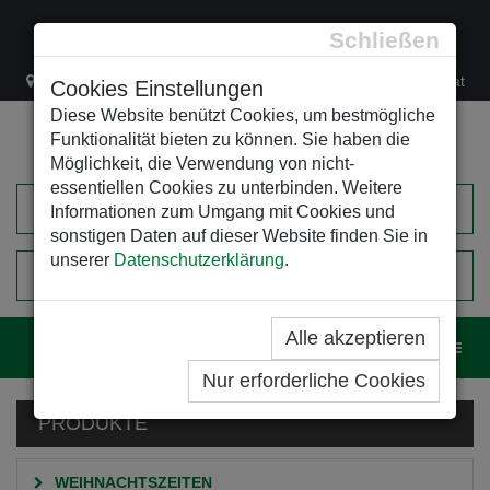
Schließen
Lacknergasse 78
+43/1/470 37 00
office@leso.at
Cookies Einstellungen
Diese Website benützt Cookies, um bestmögliche
Funktionalität bieten zu können. Sie haben die
Möglichkeit, die Verwendung von nicht-
essentiellen Cookies zu unterbinden. Weitere
Informationen zum Umgang mit Cookies und
sonstigen Daten auf dieser Website finden Sie in
unserer
Datenschutzerklärung
.
0
EINKAUFSWAGEN
Alle akzeptieren
Navig
Nur erforderliche Cookies
PRODUKTE
WEIHNACHTSZEITEN