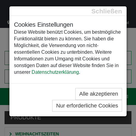
Schließen
Lacknergasse 78
+43/1/470 37 00
office@leso.at
Cookies Einstellungen
Diese Website benützt Cookies, um bestmögliche
Funktionalität bieten zu können. Sie haben die
Möglichkeit, die Verwendung von nicht-
essentiellen Cookies zu unterbinden. Weitere
Informationen zum Umgang mit Cookies und
sonstigen Daten auf dieser Website finden Sie in
unserer
Datenschutzerklärung
.
0
EINKAUFSWAGEN
Alle akzeptieren
Navig
Nur erforderliche Cookies
PRODUKTE
WEIHNACHTSZEITEN