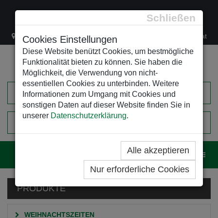
Schließen
Lacknergasse 78
+43/1/470 37 00
office@leso.at
Cookies Einstellungen
Diese Website benützt Cookies, um bestmögliche
Funktionalität bieten zu können. Sie haben die
Möglichkeit, die Verwendung von nicht-
essentiellen Cookies zu unterbinden. Weitere
Informationen zum Umgang mit Cookies und
sonstigen Daten auf dieser Website finden Sie in
unserer
Datenschutzerklärung
.
0
EINKAUFSWAGEN
Alle akzeptieren
Navig
Nur erforderliche Cookies
PRODUKTE
WEIHNACHTSZEITEN