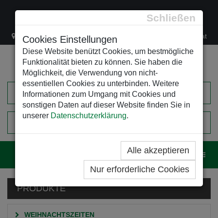
Schließen
Lacknergasse 78
+43/1/470 37 00
office@leso.at
Cookies Einstellungen
Diese Website benützt Cookies, um bestmögliche
Funktionalität bieten zu können. Sie haben die
Möglichkeit, die Verwendung von nicht-
essentiellen Cookies zu unterbinden. Weitere
Informationen zum Umgang mit Cookies und
sonstigen Daten auf dieser Website finden Sie in
unserer
Datenschutzerklärung
.
0
EINKAUFSWAGEN
Alle akzeptieren
Navig
Nur erforderliche Cookies
PRODUKTE
WEIHNACHTSZEITEN