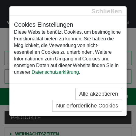
Schließen
Lacknergasse 78
+43/1/470 37 00
office@leso.at
Cookies Einstellungen
Diese Website benützt Cookies, um bestmögliche
Funktionalität bieten zu können. Sie haben die
Möglichkeit, die Verwendung von nicht-
essentiellen Cookies zu unterbinden. Weitere
Informationen zum Umgang mit Cookies und
sonstigen Daten auf dieser Website finden Sie in
unserer
Datenschutzerklärung
.
0
EINKAUFSWAGEN
Alle akzeptieren
Navig
Nur erforderliche Cookies
PRODUKTE
WEIHNACHTSZEITEN