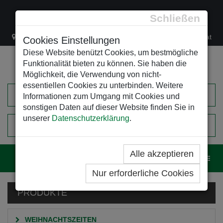
Schließen
Lacknergasse 78
+43/1/470 37 00
office@leso.at
Cookies Einstellungen
Diese Website benützt Cookies, um bestmögliche
Funktionalität bieten zu können. Sie haben die
Möglichkeit, die Verwendung von nicht-
essentiellen Cookies zu unterbinden. Weitere
Informationen zum Umgang mit Cookies und
sonstigen Daten auf dieser Website finden Sie in
unserer
Datenschutzerklärung
.
0
EINKAUFSWAGEN
Alle akzeptieren
Navig
Nur erforderliche Cookies
PRODUKTE
WEIHNACHTSZEITEN