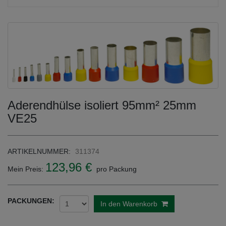
Aderendhülse isoliert 95mm² 25mm
VE25
ARTIKELNUMMER:
311374
123,96 €
Mein Preis:
pro Packung
PACKUNGEN:
In den Warenkorb