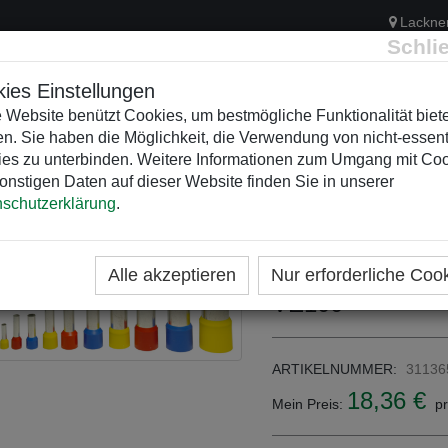
Lackne
Schli
ies Einstellungen
 Website benützt Cookies, um bestmögliche Funktionalität biet
n. Sie haben die Möglichkeit, die Verwendung von nicht-essent
ELEKTRIK
KUNSTSTOFFVERTEILER
WEIHNACHTSBELEUCH
es zu unterbinden. Weitere Informationen zum Umgang mit Co
onstigen Daten auf dieser Website finden Sie in unserer
schutzerklärung
.
ME
KATEGORIEN
ADERENDHÜLSEN
Aderendhülse is
Alle akzeptieren
Nur erforderliche Coo
VE100
ARTIKELNUMMER:
31136
18,36 €
Mein Preis:
pr