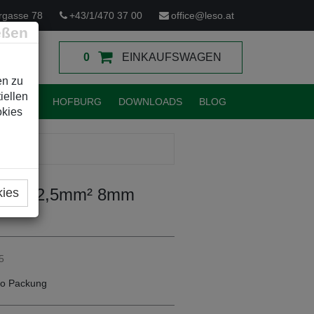
rgasse 78
+43/1/470 37 00
office@leso.at
eßen
0
EINKAUFSWAGEN
en zu
iellen
TUNGEN
HOFBURG
DOWNLOADS
BLOG
okies
oliert 2,5mm² 8mm
kies
5
o Packung