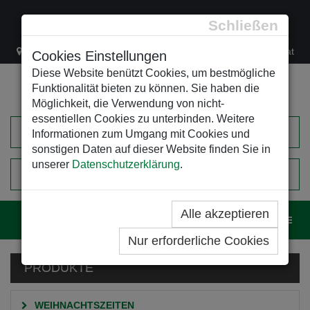
Schließen
Lacknergasse 78
+43/1/470 37 00
office@leso.at
Cookies Einstellungen
Diese Website benützt Cookies, um bestmögliche
Funktionalität bieten zu können. Sie haben die
Möglichkeit, die Verwendung von nicht-
essentiellen Cookies zu unterbinden. Weitere
Informationen zum Umgang mit Cookies und
sonstigen Daten auf dieser Website finden Sie in
unserer
Datenschutzerklärung
.
0
EINKAUFSWAGEN
Alle akzeptieren
Navig
Nur erforderliche Cookies
PRODUKTE
WEIHNACHTSZEITEN