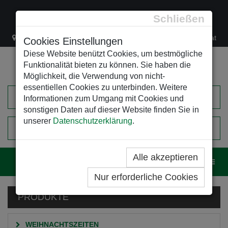
Schließen
Lacknergasse 78
+43/1/470 37 00
office@leso.at
Cookies Einstellungen
Diese Website benützt Cookies, um bestmögliche
Funktionalität bieten zu können. Sie haben die
Möglichkeit, die Verwendung von nicht-
essentiellen Cookies zu unterbinden. Weitere
Informationen zum Umgang mit Cookies und
sonstigen Daten auf dieser Website finden Sie in
unserer
Datenschutzerklärung
.
0
EINKAUFSWAGEN
Alle akzeptieren
Navig
Nur erforderliche Cookies
PRODUKTE
WEIHNACHTSZEITEN