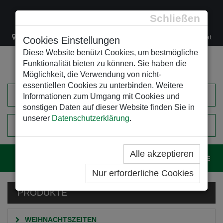
Schließen
Lacknergasse 78
+43/1/470 37 00
office@leso.at
Cookies Einstellungen
Diese Website benützt Cookies, um bestmögliche
Funktionalität bieten zu können. Sie haben die
Möglichkeit, die Verwendung von nicht-
essentiellen Cookies zu unterbinden. Weitere
Informationen zum Umgang mit Cookies und
sonstigen Daten auf dieser Website finden Sie in
unserer
Datenschutzerklärung
.
0
EINKAUFSWAGEN
Alle akzeptieren
Navig
Nur erforderliche Cookies
PRODUKTE
WEIHNACHTSZEITEN