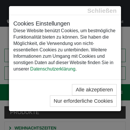
Schließen
Lacknergasse 78
+43/1/470 37 00
office@leso.at
Cookies Einstellungen
Diese Website benützt Cookies, um bestmögliche
Funktionalität bieten zu können. Sie haben die
Möglichkeit, die Verwendung von nicht-
essentiellen Cookies zu unterbinden. Weitere
Informationen zum Umgang mit Cookies und
sonstigen Daten auf dieser Website finden Sie in
unserer
Datenschutzerklärung
.
0
EINKAUFSWAGEN
Alle akzeptieren
Navig
Nur erforderliche Cookies
PRODUKTE
WEIHNACHTSZEITEN