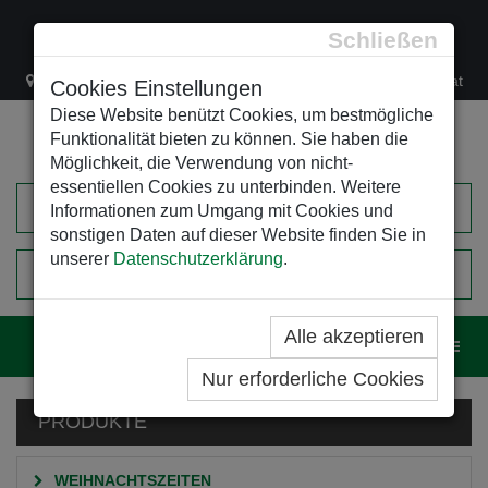
Schließen
Lacknergasse 78
+43/1/470 37 00
office@leso.at
Cookies Einstellungen
Diese Website benützt Cookies, um bestmögliche
Funktionalität bieten zu können. Sie haben die
Möglichkeit, die Verwendung von nicht-
essentiellen Cookies zu unterbinden. Weitere
Informationen zum Umgang mit Cookies und
sonstigen Daten auf dieser Website finden Sie in
unserer
Datenschutzerklärung
.
0
EINKAUFSWAGEN
Alle akzeptieren
Navig
Nur erforderliche Cookies
PRODUKTE
WEIHNACHTSZEITEN