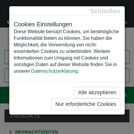
Schließen
Lacknergasse 78
+43/1/470 37 00
office@leso.at
Cookies Einstellungen
Diese Website benützt Cookies, um bestmögliche
Funktionalität bieten zu können. Sie haben die
Möglichkeit, die Verwendung von nicht-
essentiellen Cookies zu unterbinden. Weitere
Informationen zum Umgang mit Cookies und
sonstigen Daten auf dieser Website finden Sie in
unserer
Datenschutzerklärung
.
0
EINKAUFSWAGEN
Alle akzeptieren
Navig
Nur erforderliche Cookies
PRODUKTE
WEIHNACHTSZEITEN