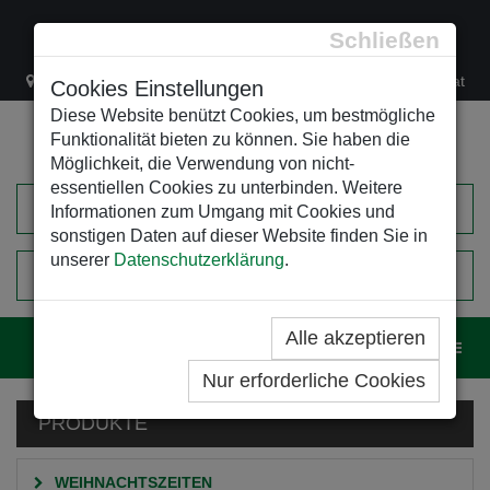
Schließen
Lacknergasse 78
+43/1/470 37 00
office@leso.at
Cookies Einstellungen
Diese Website benützt Cookies, um bestmögliche
Funktionalität bieten zu können. Sie haben die
Möglichkeit, die Verwendung von nicht-
essentiellen Cookies zu unterbinden. Weitere
Informationen zum Umgang mit Cookies und
sonstigen Daten auf dieser Website finden Sie in
unserer
Datenschutzerklärung
.
0
EINKAUFSWAGEN
Alle akzeptieren
Navig
Nur erforderliche Cookies
PRODUKTE
WEIHNACHTSZEITEN