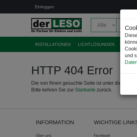
Einloggen
Cook
Diese
könne
INSTALLATIONEN
LICHTLÖSUNGEN
EVENT
Cooki
und s
Daten
HTTP 404 Error
Die von Ihnen gesuchte Seite ist unter dieser Adr
Bitte kehren Sie zur
Startseite
zurück.
INFORMATION
WICHTIGE LINK
Über uns
Facebook