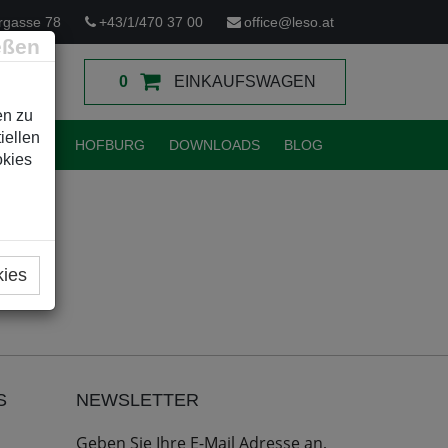
rgasse 78
+43/1/470 37 00
office@leso.at
eßen
0
EINKAUFSWAGEN
en zu
iellen
TUNGEN
HOFBURG
DOWNLOADS
BLOG
okies
kies
S
NEWSLETTER
Geben Sie Ihre E-Mail Adresse an,