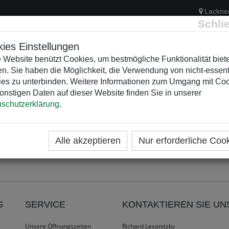
Lackne
Schli
ies Einstellungen
 Website benützt Cookies, um bestmögliche Funktionalität biet
n. Sie haben die Möglichkeit, die Verwendung von nicht-essent
ELEKTRIK
KUNSTSTOFFVERTEILER
WEIHNACHTSBELEUCH
es zu unterbinden. Weitere Informationen zum Umgang mit Co
onstigen Daten auf dieser Website finden Sie in unserer
schutzerklärung
.
esse nicht mehr erreichbar.
Alle akzeptieren
Nur erforderliche Coo
S
SERVICE
KONTAKTIEREN SIE UN
Unsere Öffnungszeiten
Richard Lesonitzky