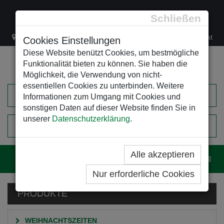
Schließen
Lacknergasse 78
+43/1/470 37 00
office@leso.at
Cookies Einstellungen
Diese Website benützt Cookies, um bestmögliche
Funktionalität bieten zu können. Sie haben die
Möglichkeit, die Verwendung von nicht-
essentiellen Cookies zu unterbinden. Weitere
Informationen zum Umgang mit Cookies und
sonstigen Daten auf dieser Website finden Sie in
unserer
Datenschutzerklärung
.
0
EINKAUFSWAGEN
Alle akzeptieren
Navig
Nur erforderliche Cookies
PRODUKTE
WEIHNACHTSZEITEN