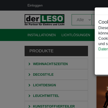
Einloggen
Cook
Diese
könne
INSTALLATIONEN
LICHTLÖSUNGEN
EVENT
Cooki
und s
Daten
PRODUKTE
HO
L
L
WEIHNACHTSZEITEN
DECOSTYLE
LICHTDESIGN
LEUCHTMITTEL
KUNSTSTOFFVERTEILER