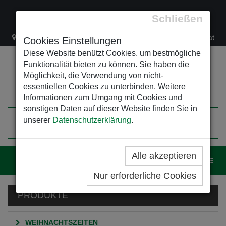
Schließen
Lacknergasse 78
+43/1/470 37 00
office@leso.at
Cookies Einstellungen
Diese Website benützt Cookies, um bestmögliche
Funktionalität bieten zu können. Sie haben die
Möglichkeit, die Verwendung von nicht-
essentiellen Cookies zu unterbinden. Weitere
Informationen zum Umgang mit Cookies und
sonstigen Daten auf dieser Website finden Sie in
unserer
Datenschutzerklärung
.
0
EINKAUFSWAGEN
Alle akzeptieren
Navig
Nur erforderliche Cookies
PRODUKTE
WEIHNACHTSZEITEN