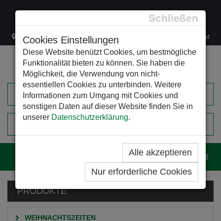
Schließen
Lacknergasse 78
+43/1/470 37 00
office@leso.at
Cookies Einstellungen
Diese Website benützt Cookies, um bestmögliche
Funktionalität bieten zu können. Sie haben die
Möglichkeit, die Verwendung von nicht-
essentiellen Cookies zu unterbinden. Weitere
Informationen zum Umgang mit Cookies und
sonstigen Daten auf dieser Website finden Sie in
unserer
Datenschutzerklärung
.
0
EINKAUFSWAGEN
Alle akzeptieren
Navig
Nur erforderliche Cookies
PRODUKTE
WEIHNACHTSZEITEN