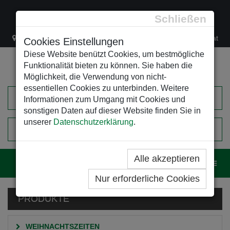
Schließen
Lacknergasse 78
+43/1/470 37 00
office@leso.at
Cookies Einstellungen
Diese Website benützt Cookies, um bestmögliche
Funktionalität bieten zu können. Sie haben die
Möglichkeit, die Verwendung von nicht-
essentiellen Cookies zu unterbinden. Weitere
Informationen zum Umgang mit Cookies und
sonstigen Daten auf dieser Website finden Sie in
unserer
Datenschutzerklärung
.
0
EINKAUFSWAGEN
Alle akzeptieren
Navig
Nur erforderliche Cookies
PRODUKTE
WEIHNACHTSZEITEN