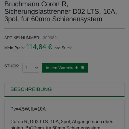
Bruchmann Coron R,
Sicherungslasttrenner D02 LTS, 10A,
3pol, für 60mm Schienensystem
ARTIKELNUMMER:
309082
114,84 €
Mein Preis:
pro Stück
STÜCK:
In den Warenkorb
BESCHREIBUNG
Pv=4,5W, Ib=10A
Coron R, D02 LTS, 10A, 3pol, Abgänge nach oben-
hinten, B=27mm, für 60mm Schienensystem