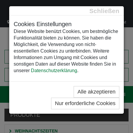
Schließen
Lacknergasse 78
+43/1/470 37 00
office@leso.at
Cookies Einstellungen
Diese Website benützt Cookies, um bestmögliche
Funktionalität bieten zu können. Sie haben die
Möglichkeit, die Verwendung von nicht-
essentiellen Cookies zu unterbinden. Weitere
Informationen zum Umgang mit Cookies und
sonstigen Daten auf dieser Website finden Sie in
unserer
Datenschutzerklärung
.
0
EINKAUFSWAGEN
Alle akzeptieren
Navig
Nur erforderliche Cookies
PRODUKTE
WEIHNACHTSZEITEN